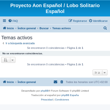
Proyecto Aon Español / Lobo Solitario
Español
FAQ
Registrarse
Identificarse
B
Inicio
Índice general
Buscar
Temas activos
u
Temas activos
s
Ir a búsqueda avanzada
c
Se encontraron 0 coincidencias • Página
1
de
1
a
No se encontraron coincidencias.
r
Se encontraron 0 coincidencias • Página
1
de
1
Ir a
Inicio
Índice general
Todos los horarios son
UTC+02:00
Desarrollado por
phpBB
® Forum Software © phpBB Limited
Traducción al español por
phpBB España
Privacidad
|
Condiciones