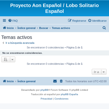
Proyecto Aon Español / Lobo Solitario
Español
FAQ
Registrarse
Identificarse
B
Inicio
Índice general
Buscar
Temas activos
u
Temas activos
s
Ir a búsqueda avanzada
c
Se encontraron 0 coincidencias • Página
1
de
1
a
No se encontraron coincidencias.
r
Se encontraron 0 coincidencias • Página
1
de
1
Ir a
Inicio
Índice general
Todos los horarios son
UTC+02:00
Desarrollado por
phpBB
® Forum Software © phpBB Limited
Traducción al español por
phpBB España
Privacidad
|
Condiciones