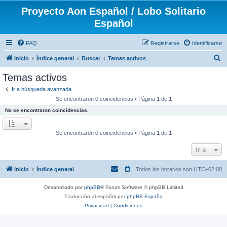
Proyecto Aon Español / Lobo Solitario
Español
FAQ
Registrarse
Identificarse
B
Inicio
Índice general
Buscar
Temas activos
u
Temas activos
s
Ir a búsqueda avanzada
c
Se encontraron 0 coincidencias • Página
1
de
1
a
No se encontraron coincidencias.
r
Se encontraron 0 coincidencias • Página
1
de
1
Ir a
Inicio
Índice general
Todos los horarios son
UTC+02:00
Desarrollado por
phpBB
® Forum Software © phpBB Limited
Traducción al español por
phpBB España
Privacidad
|
Condiciones