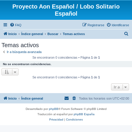
Proyecto Aon Español / Lobo Solitario
Español
FAQ
Registrarse
Identificarse
B
Inicio
Índice general
Buscar
Temas activos
u
Temas activos
s
Ir a búsqueda avanzada
c
Se encontraron 0 coincidencias • Página
1
de
1
a
No se encontraron coincidencias.
r
Se encontraron 0 coincidencias • Página
1
de
1
Ir a
Inicio
Índice general
Todos los horarios son
UTC+02:00
Desarrollado por
phpBB
® Forum Software © phpBB Limited
Traducción al español por
phpBB España
Privacidad
|
Condiciones