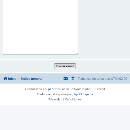
Inicio
Índice general
Todos los horarios son
UTC+02:00
Desarrollado por
phpBB
® Forum Software © phpBB Limited
Traducción al español por
phpBB España
Privacidad
|
Condiciones