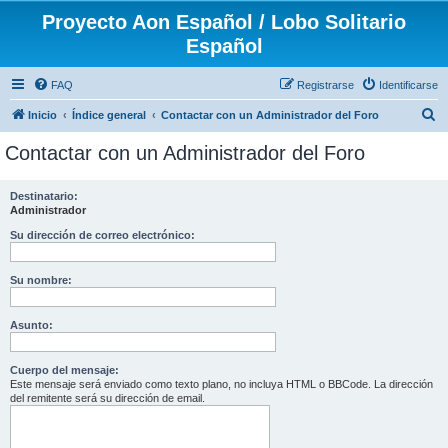
Proyecto Aon Español / Lobo Solitario
Español
FAQ
Registrarse
Identificarse
B
Inicio
Índice general
Contactar con un Administrador del Foro
u
Contactar con un Administrador del Foro
s
c
Destinatario:
Administrador
a
r
Su dirección de correo electrónico:
Su nombre:
Asunto:
Cuerpo del mensaje:
Este mensaje será enviado como texto plano, no incluya HTML o BBCode. La dirección
del remitente será su dirección de email.