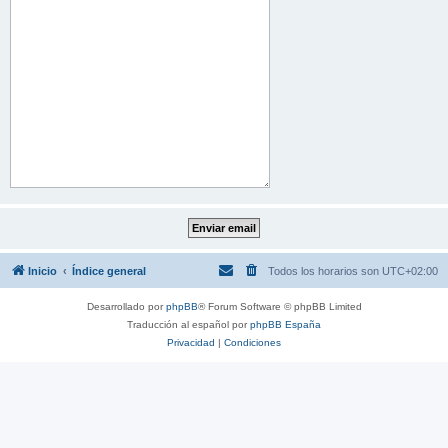
Inicio
Índice general
Todos los horarios son
UTC+02:00
Desarrollado por
phpBB
® Forum Software © phpBB Limited
Traducción al español por
phpBB España
Privacidad
|
Condiciones