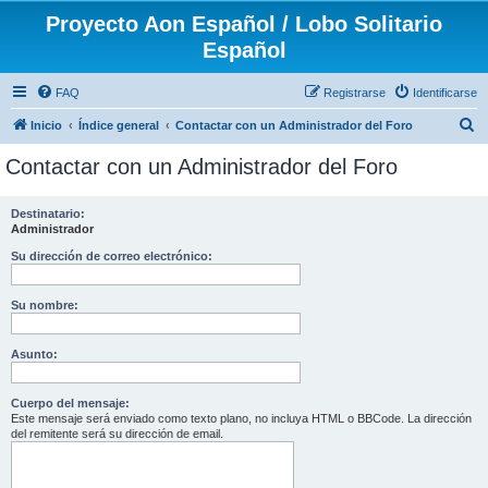
Proyecto Aon Español / Lobo Solitario
Español
FAQ
Registrarse
Identificarse
B
Inicio
Índice general
Contactar con un Administrador del Foro
u
Contactar con un Administrador del Foro
s
c
Destinatario:
Administrador
a
r
Su dirección de correo electrónico:
Su nombre:
Asunto:
Cuerpo del mensaje:
Este mensaje será enviado como texto plano, no incluya HTML o BBCode. La dirección
del remitente será su dirección de email.