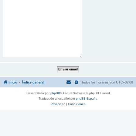
Inicio
Índice general
Todos los horarios son
UTC+02:00
Desarrollado por
phpBB
® Forum Software © phpBB Limited
Traducción al español por
phpBB España
Privacidad
|
Condiciones