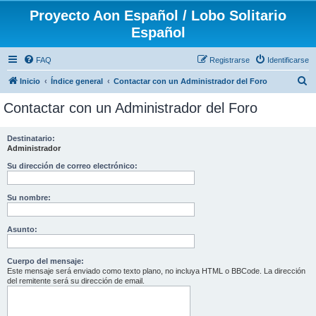
Proyecto Aon Español / Lobo Solitario
Español
FAQ
Registrarse
Identificarse
B
Inicio
Índice general
Contactar con un Administrador del Foro
u
Contactar con un Administrador del Foro
s
c
Destinatario:
Administrador
a
r
Su dirección de correo electrónico:
Su nombre:
Asunto:
Cuerpo del mensaje:
Este mensaje será enviado como texto plano, no incluya HTML o BBCode. La dirección
del remitente será su dirección de email.