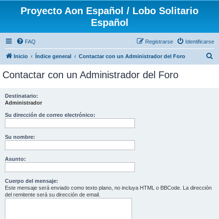
Proyecto Aon Español / Lobo Solitario
Español
FAQ
Registrarse
Identificarse
B
Inicio
Índice general
Contactar con un Administrador del Foro
u
Contactar con un Administrador del Foro
s
c
Destinatario:
Administrador
a
r
Su dirección de correo electrónico:
Su nombre:
Asunto:
Cuerpo del mensaje:
Este mensaje será enviado como texto plano, no incluya HTML o BBCode. La dirección
del remitente será su dirección de email.