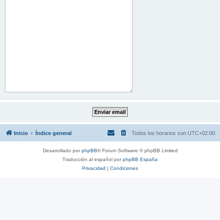
Inicio
Índice general
Todos los horarios son
UTC+02:00
Desarrollado por
phpBB
® Forum Software © phpBB Limited
Traducción al español por
phpBB España
Privacidad
|
Condiciones