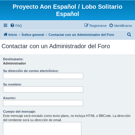
Proyecto Aon Español / Lobo Solitario
Español
FAQ
Registrarse
Identificarse
B
Inicio
Índice general
Contactar con un Administrador del Foro
u
Contactar con un Administrador del Foro
s
c
Destinatario:
Administrador
a
r
Su dirección de correo electrónico:
Su nombre:
Asunto:
Cuerpo del mensaje:
Este mensaje será enviado como texto plano, no incluya HTML o BBCode. La dirección
del remitente será su dirección de email.