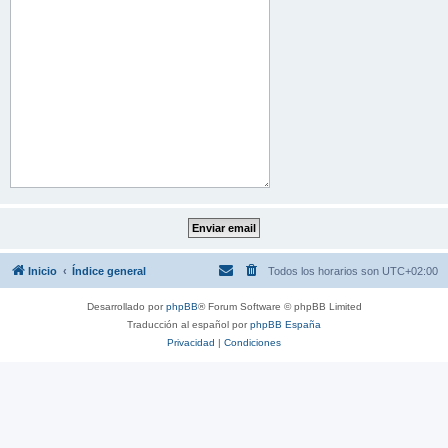
Inicio
Índice general
Todos los horarios son
UTC+02:00
Desarrollado por
phpBB
® Forum Software © phpBB Limited
Traducción al español por
phpBB España
Privacidad
|
Condiciones