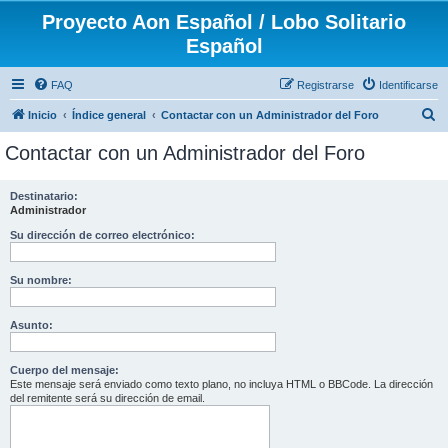
Proyecto Aon Español / Lobo Solitario
Español
FAQ
Registrarse
Identificarse
B
Inicio
Índice general
Contactar con un Administrador del Foro
u
Contactar con un Administrador del Foro
s
c
Destinatario:
Administrador
a
r
Su dirección de correo electrónico:
Su nombre:
Asunto:
Cuerpo del mensaje:
Este mensaje será enviado como texto plano, no incluya HTML o BBCode. La dirección
del remitente será su dirección de email.