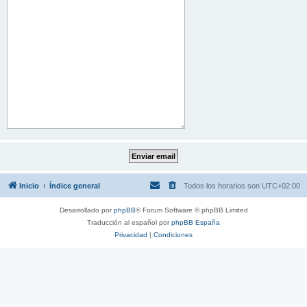
Inicio
Índice general
Todos los horarios son
UTC+02:00
Desarrollado por
phpBB
® Forum Software © phpBB Limited
Traducción al español por
phpBB España
Privacidad
|
Condiciones