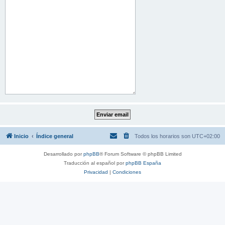
Inicio
Índice general
Todos los horarios son
UTC+02:00
Desarrollado por
phpBB
® Forum Software © phpBB Limited
Traducción al español por
phpBB España
Privacidad
|
Condiciones