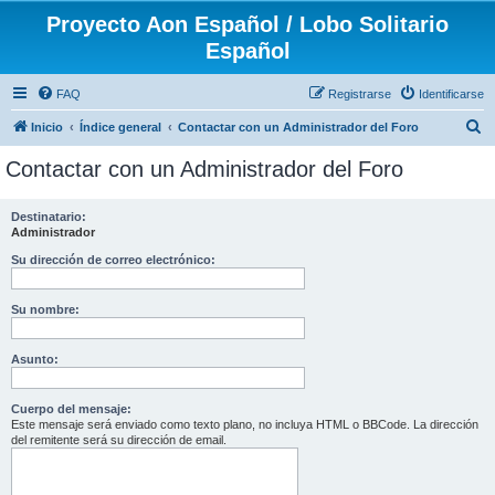
Proyecto Aon Español / Lobo Solitario
Español
FAQ
Registrarse
Identificarse
B
Inicio
Índice general
Contactar con un Administrador del Foro
u
Contactar con un Administrador del Foro
s
c
Destinatario:
Administrador
a
r
Su dirección de correo electrónico:
Su nombre:
Asunto:
Cuerpo del mensaje:
Este mensaje será enviado como texto plano, no incluya HTML o BBCode. La dirección
del remitente será su dirección de email.