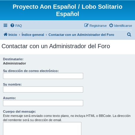
Proyecto Aon Español / Lobo Solitario
Español
FAQ
Registrarse
Identificarse
B
Inicio
Índice general
Contactar con un Administrador del Foro
u
Contactar con un Administrador del Foro
s
c
Destinatario:
Administrador
a
r
Su dirección de correo electrónico:
Su nombre:
Asunto:
Cuerpo del mensaje:
Este mensaje será enviado como texto plano, no incluya HTML o BBCode. La dirección
del remitente será su dirección de email.