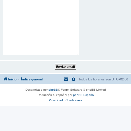
Inicio
Índice general
Todos los horarios son
UTC+02:00
Desarrollado por
phpBB
® Forum Software © phpBB Limited
Traducción al español por
phpBB España
Privacidad
|
Condiciones