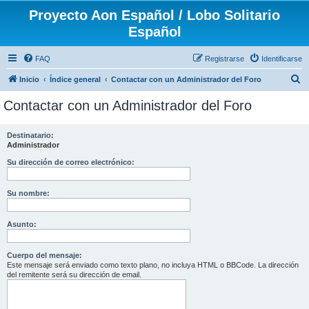
Proyecto Aon Español / Lobo Solitario
Español
FAQ
Registrarse
Identificarse
B
Inicio
Índice general
Contactar con un Administrador del Foro
u
Contactar con un Administrador del Foro
s
c
Destinatario:
Administrador
a
r
Su dirección de correo electrónico:
Su nombre:
Asunto:
Cuerpo del mensaje:
Este mensaje será enviado como texto plano, no incluya HTML o BBCode. La dirección
del remitente será su dirección de email.