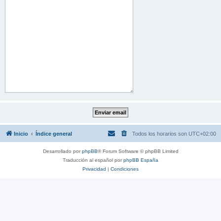
Inicio
Índice general
Todos los horarios son
UTC+02:00
Desarrollado por
phpBB
® Forum Software © phpBB Limited
Traducción al español por
phpBB España
Privacidad
|
Condiciones