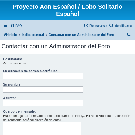
Proyecto Aon Español / Lobo Solitario
Español
FAQ
Registrarse
Identificarse
B
Inicio
Índice general
Contactar con un Administrador del Foro
u
Contactar con un Administrador del Foro
s
c
Destinatario:
Administrador
a
r
Su dirección de correo electrónico:
Su nombre:
Asunto:
Cuerpo del mensaje:
Este mensaje será enviado como texto plano, no incluya HTML o BBCode. La dirección
del remitente será su dirección de email.