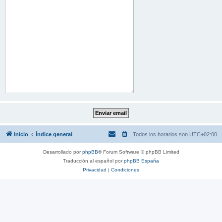
Inicio
Índice general
Todos los horarios son
UTC+02:00
Desarrollado por
phpBB
® Forum Software © phpBB Limited
Traducción al español por
phpBB España
Privacidad
|
Condiciones