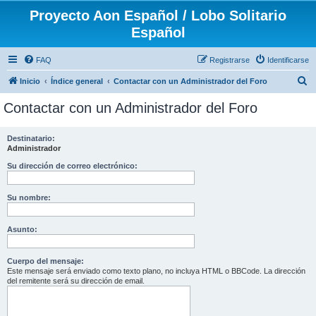
Proyecto Aon Español / Lobo Solitario
Español
FAQ
Registrarse
Identificarse
B
Inicio
Índice general
Contactar con un Administrador del Foro
u
Contactar con un Administrador del Foro
s
c
Destinatario:
Administrador
a
r
Su dirección de correo electrónico:
Su nombre:
Asunto:
Cuerpo del mensaje:
Este mensaje será enviado como texto plano, no incluya HTML o BBCode. La dirección
del remitente será su dirección de email.