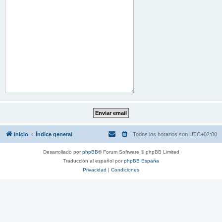
Inicio
Índice general
Todos los horarios son
UTC+02:00
Desarrollado por
phpBB
® Forum Software © phpBB Limited
Traducción al español por
phpBB España
Privacidad
|
Condiciones