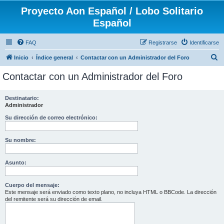
Proyecto Aon Español / Lobo Solitario
Español
FAQ
Registrarse
Identificarse
B
Inicio
Índice general
Contactar con un Administrador del Foro
u
Contactar con un Administrador del Foro
s
c
Destinatario:
Administrador
a
r
Su dirección de correo electrónico:
Su nombre:
Asunto:
Cuerpo del mensaje:
Este mensaje será enviado como texto plano, no incluya HTML o BBCode. La dirección
del remitente será su dirección de email.