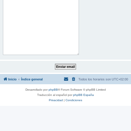
Inicio
Índice general
Todos los horarios son
UTC+02:00
Desarrollado por
phpBB
® Forum Software © phpBB Limited
Traducción al español por
phpBB España
Privacidad
|
Condiciones