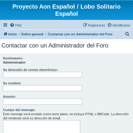
Proyecto Aon Español / Lobo Solitario
Español
FAQ
Registrarse
Identificarse
B
Inicio
Índice general
Contactar con un Administrador del Foro
u
Contactar con un Administrador del Foro
s
c
Destinatario:
Administrador
a
r
Su dirección de correo electrónico:
Su nombre:
Asunto:
Cuerpo del mensaje:
Este mensaje será enviado como texto plano, no incluya HTML o BBCode. La dirección
del remitente será su dirección de email.