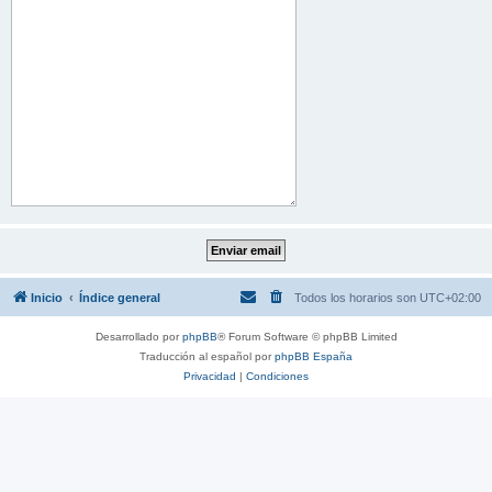
Inicio
Índice general
Todos los horarios son
UTC+02:00
Desarrollado por
phpBB
® Forum Software © phpBB Limited
Traducción al español por
phpBB España
Privacidad
|
Condiciones