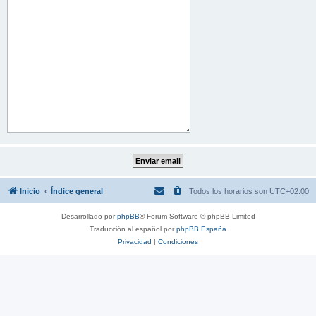
Inicio
Índice general
Todos los horarios son
UTC+02:00
Desarrollado por
phpBB
® Forum Software © phpBB Limited
Traducción al español por
phpBB España
Privacidad
|
Condiciones