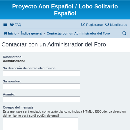
Proyecto Aon Español / Lobo Solitario
Español
FAQ
Registrarse
Identificarse
B
Inicio
Índice general
Contactar con un Administrador del Foro
u
Contactar con un Administrador del Foro
s
c
Destinatario:
Administrador
a
r
Su dirección de correo electrónico:
Su nombre:
Asunto:
Cuerpo del mensaje:
Este mensaje será enviado como texto plano, no incluya HTML o BBCode. La dirección
del remitente será su dirección de email.