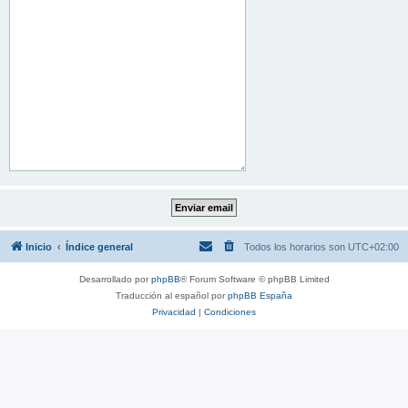
Inicio
Índice general
Todos los horarios son
UTC+02:00
Desarrollado por
phpBB
® Forum Software © phpBB Limited
Traducción al español por
phpBB España
Privacidad
|
Condiciones