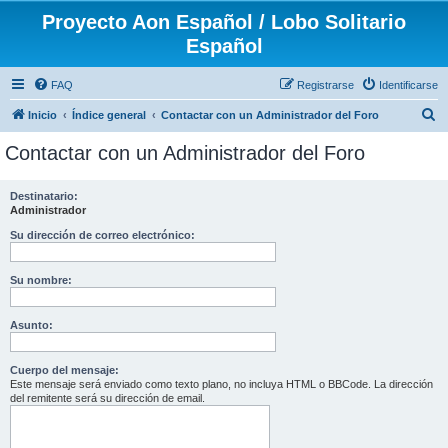
Proyecto Aon Español / Lobo Solitario
Español
FAQ
Registrarse
Identificarse
B
Inicio
Índice general
Contactar con un Administrador del Foro
u
Contactar con un Administrador del Foro
s
c
Destinatario:
Administrador
a
r
Su dirección de correo electrónico:
Su nombre:
Asunto:
Cuerpo del mensaje:
Este mensaje será enviado como texto plano, no incluya HTML o BBCode. La dirección
del remitente será su dirección de email.