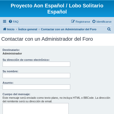
Proyecto Aon Español / Lobo Solitario
Español
FAQ
Registrarse
Identificarse
B
Inicio
Índice general
Contactar con un Administrador del Foro
u
Contactar con un Administrador del Foro
s
c
Destinatario:
Administrador
a
r
Su dirección de correo electrónico:
Su nombre:
Asunto:
Cuerpo del mensaje:
Este mensaje será enviado como texto plano, no incluya HTML o BBCode. La dirección
del remitente será su dirección de email.