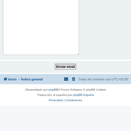
Inicio
Índice general
Todos los horarios son
UTC+02:00
Desarrollado por
phpBB
® Forum Software © phpBB Limited
Traducción al español por
phpBB España
Privacidad
|
Condiciones