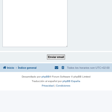
Inicio
Índice general
Todos los horarios son
UTC+02:00
Desarrollado por
phpBB
® Forum Software © phpBB Limited
Traducción al español por
phpBB España
Privacidad
|
Condiciones