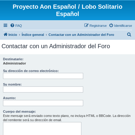
Proyecto Aon Español / Lobo Solitario
Español
FAQ
Registrarse
Identificarse
B
Inicio
Índice general
Contactar con un Administrador del Foro
u
Contactar con un Administrador del Foro
s
c
Destinatario:
Administrador
a
r
Su dirección de correo electrónico:
Su nombre:
Asunto:
Cuerpo del mensaje:
Este mensaje será enviado como texto plano, no incluya HTML o BBCode. La dirección
del remitente será su dirección de email.