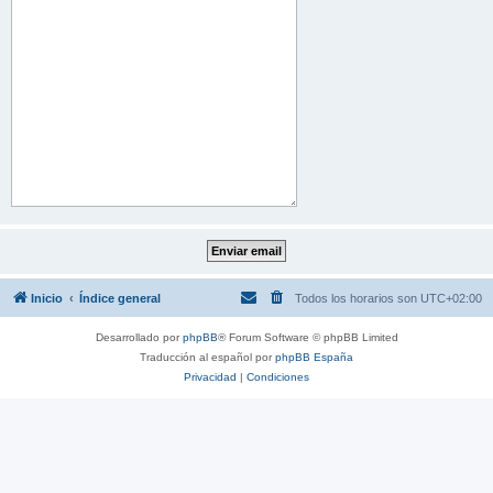
Inicio
Índice general
Todos los horarios son
UTC+02:00
Desarrollado por
phpBB
® Forum Software © phpBB Limited
Traducción al español por
phpBB España
Privacidad
|
Condiciones