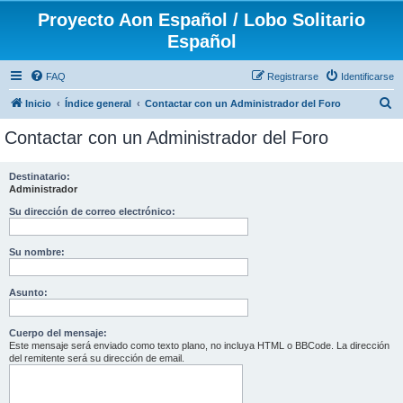
Proyecto Aon Español / Lobo Solitario
Español
FAQ
Registrarse
Identificarse
B
Inicio
Índice general
Contactar con un Administrador del Foro
u
Contactar con un Administrador del Foro
s
c
Destinatario:
Administrador
a
r
Su dirección de correo electrónico:
Su nombre:
Asunto:
Cuerpo del mensaje:
Este mensaje será enviado como texto plano, no incluya HTML o BBCode. La dirección
del remitente será su dirección de email.