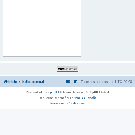
Inicio
Índice general
Todos los horarios son
UTC+02:00
Desarrollado por
phpBB
® Forum Software © phpBB Limited
Traducción al español por
phpBB España
Privacidad
|
Condiciones