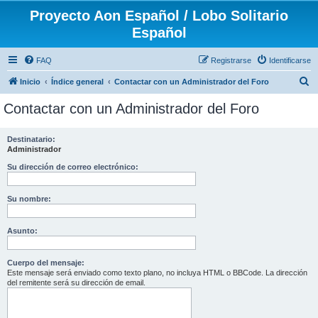
Proyecto Aon Español / Lobo Solitario
Español
FAQ
Registrarse
Identificarse
B
Inicio
Índice general
Contactar con un Administrador del Foro
u
Contactar con un Administrador del Foro
s
c
Destinatario:
Administrador
a
r
Su dirección de correo electrónico:
Su nombre:
Asunto:
Cuerpo del mensaje:
Este mensaje será enviado como texto plano, no incluya HTML o BBCode. La dirección
del remitente será su dirección de email.