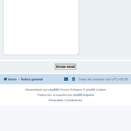
Inicio
Índice general
Todos los horarios son
UTC+02:00
Desarrollado por
phpBB
® Forum Software © phpBB Limited
Traducción al español por
phpBB España
Privacidad
|
Condiciones