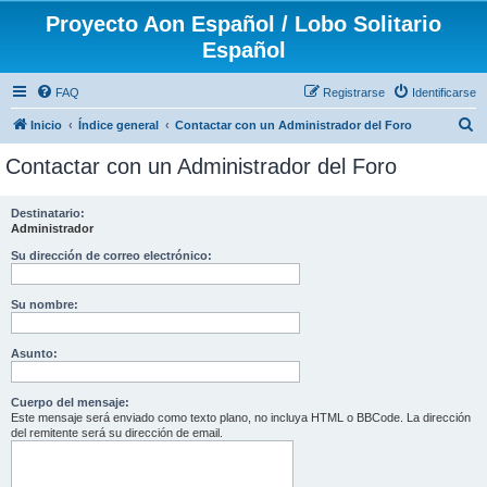
Proyecto Aon Español / Lobo Solitario
Español
FAQ
Registrarse
Identificarse
B
Inicio
Índice general
Contactar con un Administrador del Foro
u
Contactar con un Administrador del Foro
s
c
Destinatario:
Administrador
a
r
Su dirección de correo electrónico:
Su nombre:
Asunto:
Cuerpo del mensaje:
Este mensaje será enviado como texto plano, no incluya HTML o BBCode. La dirección
del remitente será su dirección de email.