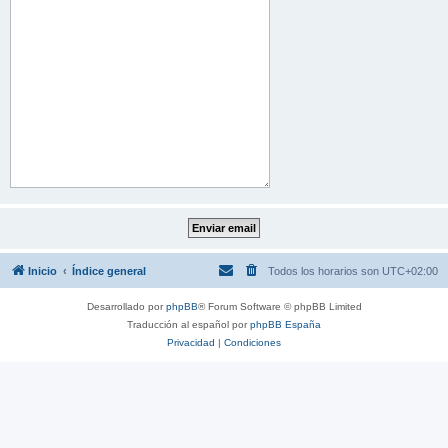
Inicio
Índice general
Todos los horarios son
UTC+02:00
Desarrollado por
phpBB
® Forum Software © phpBB Limited
Traducción al español por
phpBB España
Privacidad
|
Condiciones