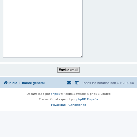
Inicio
Índice general
Todos los horarios son
UTC+02:00
Desarrollado por
phpBB
® Forum Software © phpBB Limited
Traducción al español por
phpBB España
Privacidad
|
Condiciones