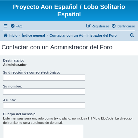
Proyecto Aon Español / Lobo Solitario
Español
FAQ
Registrarse
Identificarse
B
Inicio
Índice general
Contactar con un Administrador del Foro
u
Contactar con un Administrador del Foro
s
c
Destinatario:
Administrador
a
r
Su dirección de correo electrónico:
Su nombre:
Asunto:
Cuerpo del mensaje:
Este mensaje será enviado como texto plano, no incluya HTML o BBCode. La dirección
del remitente será su dirección de email.