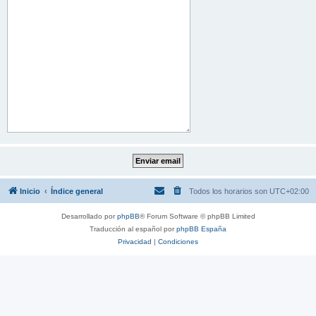
Inicio
Índice general
Todos los horarios son
UTC+02:00
Desarrollado por
phpBB
® Forum Software © phpBB Limited
Traducción al español por
phpBB España
Privacidad
|
Condiciones