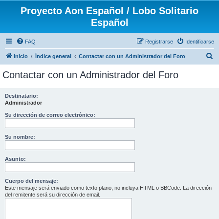
Proyecto Aon Español / Lobo Solitario
Español
FAQ
Registrarse
Identificarse
B
Inicio
Índice general
Contactar con un Administrador del Foro
u
Contactar con un Administrador del Foro
s
c
Destinatario:
Administrador
a
r
Su dirección de correo electrónico:
Su nombre:
Asunto:
Cuerpo del mensaje:
Este mensaje será enviado como texto plano, no incluya HTML o BBCode. La dirección
del remitente será su dirección de email.