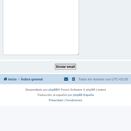
Inicio
Índice general
Todos los horarios son
UTC+02:00
Desarrollado por
phpBB
® Forum Software © phpBB Limited
Traducción al español por
phpBB España
Privacidad
|
Condiciones