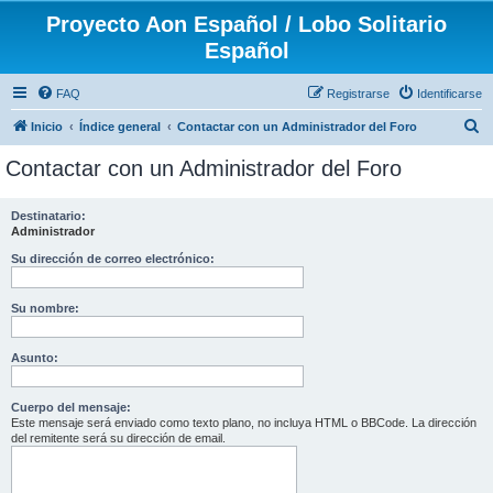
Proyecto Aon Español / Lobo Solitario
Español
FAQ
Registrarse
Identificarse
B
Inicio
Índice general
Contactar con un Administrador del Foro
u
Contactar con un Administrador del Foro
s
c
Destinatario:
Administrador
a
r
Su dirección de correo electrónico:
Su nombre:
Asunto:
Cuerpo del mensaje:
Este mensaje será enviado como texto plano, no incluya HTML o BBCode. La dirección
del remitente será su dirección de email.