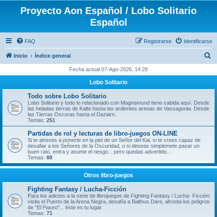
Proyecto Aon Español / Lobo Solitario
Español
FAQ
Registrarse
Identificarse
B
Inicio
Índice general
u
Fecha actual 07-Ago-2026, 14:28
s
Lobo Solitario
c
Todo sobre Lobo Solitario
a
Lobo Solitario y todo lo relacionado con Magnamund tiene cabida aquí. Desde
las heladas tierras de Kalte hasta las ardientes arenas de Vassagonia. Desde
r
las Tierras Oscuras hasta el Daziarn.
Temas:
251
Partidas de rol y lecturas de libro-juegos ON-LINE
Si te atreves a ponerte en la piel de un Señor del Kai, si te crees capaz de
desafiar a los Señores de la Oscuridad, o si deseas simplemete pasar un
buen rato, entra y asume el riesgo... pero quedas advertido...
Temas:
88
Otros libro-juegos
Fighting Fantasy / Lucha-Ficción
Para los adictos a la serie de librojuegos de Fighting Fantasy / Lucha- Ficción:
visita el Puerto de la Arena Negra, desafía a Balthus Dare, afronta los peligros
de "El Paseo"... éste es tu lugar.
Temas:
71