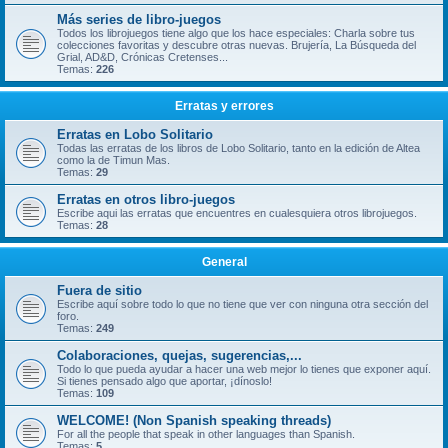
Más series de libro-juegos
Todos los librojuegos tiene algo que los hace especiales: Charla sobre tus
colecciones favoritas y descubre otras nuevas. Brujería, La Búsqueda del
Grial, AD&D, Crónicas Cretenses...
Temas:
226
Erratas y errores
Erratas en Lobo Solitario
Todas las erratas de los libros de Lobo Solitario, tanto en la edición de Altea
como la de Timun Mas.
Temas:
29
Erratas en otros libro-juegos
Escribe aqui las erratas que encuentres en cualesquiera otros librojuegos.
Temas:
28
General
Fuera de sitio
Escribe aquí sobre todo lo que no tiene que ver con ninguna otra sección del
foro.
Temas:
249
Colaboraciones, quejas, sugerencias,...
Todo lo que pueda ayudar a hacer una web mejor lo tienes que exponer aquí.
Si tienes pensado algo que aportar, ¡dínoslo!
Temas:
109
WELCOME! (Non Spanish speaking threads)
For all the people that speak in other languages than Spanish.
Temas:
5