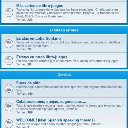
Más series de libro-juegos
Todos los librojuegos tiene algo que los hace especiales: Charla sobre tus
colecciones favoritas y descubre otras nuevas. Brujería, La Búsqueda del
Grial, AD&D, Crónicas Cretenses...
Temas:
226
Erratas y errores
Erratas en Lobo Solitario
Todas las erratas de los libros de Lobo Solitario, tanto en la edición de Altea
como la de Timun Mas.
Temas:
29
Erratas en otros libro-juegos
Escribe aqui las erratas que encuentres en cualesquiera otros librojuegos.
Temas:
28
General
Fuera de sitio
Escribe aquí sobre todo lo que no tiene que ver con ninguna otra sección del
foro.
Temas:
249
Colaboraciones, quejas, sugerencias,...
Todo lo que pueda ayudar a hacer una web mejor lo tienes que exponer aquí.
Si tienes pensado algo que aportar, ¡dínoslo!
Temas:
109
WELCOME! (Non Spanish speaking threads)
For all the people that speak in other languages than Spanish.
Temas:
5