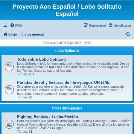
Proyecto Aon Español / Lobo Solitario
Español
FAQ
Registrarse
Identificarse
B
Inicio
Índice general
u
Fecha actual 08-Ago-2026, 18:18
s
Lobo Solitario
c
Todo sobre Lobo Solitario
a
Lobo Solitario y todo lo relacionado con Magnamund tiene cabida aquí. Desde
las heladas tierras de Kalte hasta las ardientes arenas de Vassagonia. Desde
r
las Tierras Oscuras hasta el Daziarn.
Temas:
251
Partidas de rol y lecturas de libro-juegos ON-LINE
Si te atreves a ponerte en la piel de un Señor del Kai, si te crees capaz de
desafiar a los Señores de la Oscuridad, o si deseas simplemete pasar un
buen rato, entra y asume el riesgo... pero quedas advertido...
Temas:
88
Otros libro-juegos
Fighting Fantasy / Lucha-Ficción
Para los adictos a la serie de librojuegos de Fighting Fantasy / Lucha- Ficción:
visita el Puerto de la Arena Negra, desafía a Balthus Dare, afronta los peligros
de "El Paseo"... éste es tu lugar.
Temas:
71