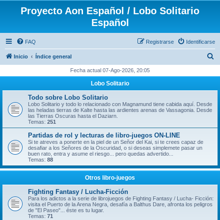
Proyecto Aon Español / Lobo Solitario
Español
FAQ
Registrarse
Identificarse
B
Inicio
Índice general
u
Fecha actual 07-Ago-2026, 20:05
s
Lobo Solitario
c
Todo sobre Lobo Solitario
a
Lobo Solitario y todo lo relacionado con Magnamund tiene cabida aquí. Desde
las heladas tierras de Kalte hasta las ardientes arenas de Vassagonia. Desde
r
las Tierras Oscuras hasta el Daziarn.
Temas:
251
Partidas de rol y lecturas de libro-juegos ON-LINE
Si te atreves a ponerte en la piel de un Señor del Kai, si te crees capaz de
desafiar a los Señores de la Oscuridad, o si deseas simplemete pasar un
buen rato, entra y asume el riesgo... pero quedas advertido...
Temas:
88
Otros libro-juegos
Fighting Fantasy / Lucha-Ficción
Para los adictos a la serie de librojuegos de Fighting Fantasy / Lucha- Ficción:
visita el Puerto de la Arena Negra, desafía a Balthus Dare, afronta los peligros
de "El Paseo"... éste es tu lugar.
Temas:
71