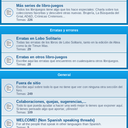
Más series de libro-juegos
Todos los librojuegos tiene algo que los hace especiales: Charla sobre tus
colecciones favoritas y descubre otras nuevas. Brujería, La Búsqueda del
Grial, AD&D, Crónicas Cretenses...
Temas:
226
Erratas y errores
Erratas en Lobo Solitario
Todas las erratas de los libros de Lobo Solitario, tanto en la edición de Altea
como la de Timun Mas.
Temas:
29
Erratas en otros libro-juegos
Escribe aqui las erratas que encuentres en cualesquiera otros librojuegos.
Temas:
28
General
Fuera de sitio
Escribe aquí sobre todo lo que no tiene que ver con ninguna otra sección del
foro.
Temas:
249
Colaboraciones, quejas, sugerencias,...
Todo lo que pueda ayudar a hacer una web mejor lo tienes que exponer aquí.
Si tienes pensado algo que aportar, ¡dínoslo!
Temas:
109
WELCOME! (Non Spanish speaking threads)
For all the people that speak in other languages than Spanish.
Temas:
5