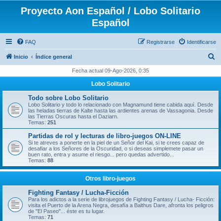
Proyecto Aon Español / Lobo Solitario
Español
FAQ
Registrarse
Identificarse
B
Inicio
Índice general
u
Fecha actual 09-Ago-2026, 0:35
s
Lobo Solitario
c
Todo sobre Lobo Solitario
a
Lobo Solitario y todo lo relacionado con Magnamund tiene cabida aquí. Desde
las heladas tierras de Kalte hasta las ardientes arenas de Vassagonia. Desde
r
las Tierras Oscuras hasta el Daziarn.
Temas:
251
Partidas de rol y lecturas de libro-juegos ON-LINE
Si te atreves a ponerte en la piel de un Señor del Kai, si te crees capaz de
desafiar a los Señores de la Oscuridad, o si deseas simplemete pasar un
buen rato, entra y asume el riesgo... pero quedas advertido...
Temas:
88
Otros libro-juegos
Fighting Fantasy / Lucha-Ficción
Para los adictos a la serie de librojuegos de Fighting Fantasy / Lucha- Ficción:
visita el Puerto de la Arena Negra, desafía a Balthus Dare, afronta los peligros
de "El Paseo"... éste es tu lugar.
Temas:
71