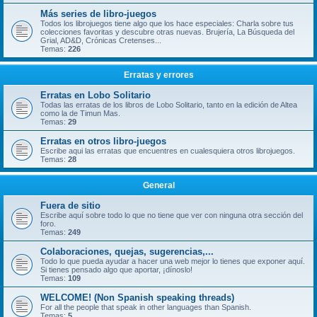
Más series de libro-juegos
Todos los librojuegos tiene algo que los hace especiales: Charla sobre tus
colecciones favoritas y descubre otras nuevas. Brujería, La Búsqueda del
Grial, AD&D, Crónicas Cretenses...
Temas:
226
Erratas y errores
Erratas en Lobo Solitario
Todas las erratas de los libros de Lobo Solitario, tanto en la edición de Altea
como la de Timun Mas.
Temas:
29
Erratas en otros libro-juegos
Escribe aqui las erratas que encuentres en cualesquiera otros librojuegos.
Temas:
28
General
Fuera de sitio
Escribe aquí sobre todo lo que no tiene que ver con ninguna otra sección del
foro.
Temas:
249
Colaboraciones, quejas, sugerencias,...
Todo lo que pueda ayudar a hacer una web mejor lo tienes que exponer aquí.
Si tienes pensado algo que aportar, ¡dínoslo!
Temas:
109
WELCOME! (Non Spanish speaking threads)
For all the people that speak in other languages than Spanish.
Temas:
5