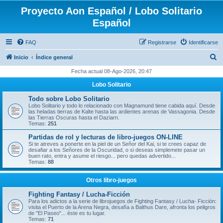
Proyecto Aon Español / Lobo Solitario
Español
FAQ
Registrarse
Identificarse
B
Inicio
Índice general
u
Fecha actual 08-Ago-2026, 20:47
s
Lobo Solitario
c
Todo sobre Lobo Solitario
a
Lobo Solitario y todo lo relacionado con Magnamund tiene cabida aquí. Desde
las heladas tierras de Kalte hasta las ardientes arenas de Vassagonia. Desde
r
las Tierras Oscuras hasta el Daziarn.
Temas:
251
Partidas de rol y lecturas de libro-juegos ON-LINE
Si te atreves a ponerte en la piel de un Señor del Kai, si te crees capaz de
desafiar a los Señores de la Oscuridad, o si deseas simplemete pasar un
buen rato, entra y asume el riesgo... pero quedas advertido...
Temas:
88
Otros libro-juegos
Fighting Fantasy / Lucha-Ficción
Para los adictos a la serie de librojuegos de Fighting Fantasy / Lucha- Ficción:
visita el Puerto de la Arena Negra, desafía a Balthus Dare, afronta los peligros
de "El Paseo"... éste es tu lugar.
Temas:
71