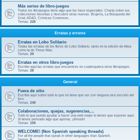
Más series de libro-juegos
Todos los librojuegos tiene algo que los hace especiales: Charla sobre tus
colecciones favoritas y descubre otras nuevas. Brujería, La Búsqueda del
Grial, AD&D, Crónicas Cretenses...
Temas:
226
Erratas y errores
Erratas en Lobo Solitario
Todas las erratas de los libros de Lobo Solitario, tanto en la edición de Altea
como la de Timun Mas.
Temas:
29
Erratas en otros libro-juegos
Escribe aqui las erratas que encuentres en cualesquiera otros librojuegos.
Temas:
28
General
Fuera de sitio
Escribe aquí sobre todo lo que no tiene que ver con ninguna otra sección del
foro.
Temas:
249
Colaboraciones, quejas, sugerencias,...
Todo lo que pueda ayudar a hacer una web mejor lo tienes que exponer aquí.
Si tienes pensado algo que aportar, ¡dínoslo!
Temas:
109
WELCOME! (Non Spanish speaking threads)
For all the people that speak in other languages than Spanish.
Temas:
5