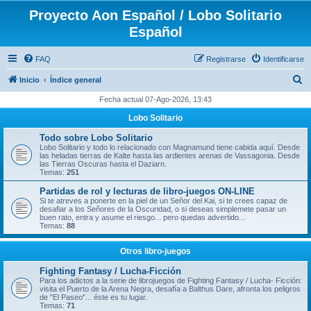
Proyecto Aon Español / Lobo Solitario
Español
FAQ
Registrarse
Identificarse
B
Inicio
Índice general
u
Fecha actual 07-Ago-2026, 13:43
s
Lobo Solitario
c
Todo sobre Lobo Solitario
a
Lobo Solitario y todo lo relacionado con Magnamund tiene cabida aquí. Desde
las heladas tierras de Kalte hasta las ardientes arenas de Vassagonia. Desde
r
las Tierras Oscuras hasta el Daziarn.
Temas:
251
Partidas de rol y lecturas de libro-juegos ON-LINE
Si te atreves a ponerte en la piel de un Señor del Kai, si te crees capaz de
desafiar a los Señores de la Oscuridad, o si deseas simplemete pasar un
buen rato, entra y asume el riesgo... pero quedas advertido...
Temas:
88
Otros libro-juegos
Fighting Fantasy / Lucha-Ficción
Para los adictos a la serie de librojuegos de Fighting Fantasy / Lucha- Ficción:
visita el Puerto de la Arena Negra, desafía a Balthus Dare, afronta los peligros
de "El Paseo"... éste es tu lugar.
Temas:
71