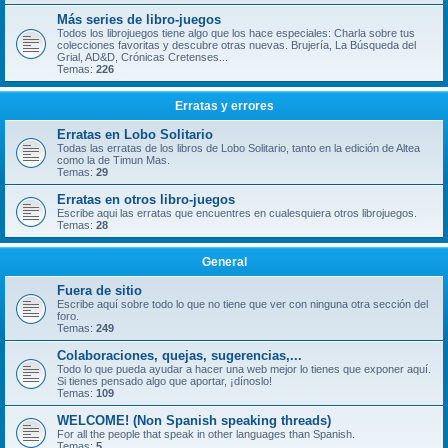
Más series de libro-juegos
Todos los librojuegos tiene algo que los hace especiales: Charla sobre tus
colecciones favoritas y descubre otras nuevas. Brujería, La Búsqueda del
Grial, AD&D, Crónicas Cretenses...
Temas:
226
Erratas y errores
Erratas en Lobo Solitario
Todas las erratas de los libros de Lobo Solitario, tanto en la edición de Altea
como la de Timun Mas.
Temas:
29
Erratas en otros libro-juegos
Escribe aqui las erratas que encuentres en cualesquiera otros librojuegos.
Temas:
28
General
Fuera de sitio
Escribe aquí sobre todo lo que no tiene que ver con ninguna otra sección del
foro.
Temas:
249
Colaboraciones, quejas, sugerencias,...
Todo lo que pueda ayudar a hacer una web mejor lo tienes que exponer aquí.
Si tienes pensado algo que aportar, ¡dínoslo!
Temas:
109
WELCOME! (Non Spanish speaking threads)
For all the people that speak in other languages than Spanish.
Temas:
5