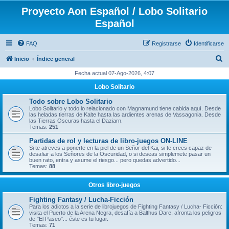
Proyecto Aon Español / Lobo Solitario
Español
FAQ
Registrarse
Identificarse
B
Inicio
Índice general
u
Fecha actual 07-Ago-2026, 4:07
s
Lobo Solitario
c
Todo sobre Lobo Solitario
a
Lobo Solitario y todo lo relacionado con Magnamund tiene cabida aquí. Desde
las heladas tierras de Kalte hasta las ardientes arenas de Vassagonia. Desde
r
las Tierras Oscuras hasta el Daziarn.
Temas:
251
Partidas de rol y lecturas de libro-juegos ON-LINE
Si te atreves a ponerte en la piel de un Señor del Kai, si te crees capaz de
desafiar a los Señores de la Oscuridad, o si deseas simplemete pasar un
buen rato, entra y asume el riesgo... pero quedas advertido...
Temas:
88
Otros libro-juegos
Fighting Fantasy / Lucha-Ficción
Para los adictos a la serie de librojuegos de Fighting Fantasy / Lucha- Ficción:
visita el Puerto de la Arena Negra, desafía a Balthus Dare, afronta los peligros
de "El Paseo"... éste es tu lugar.
Temas:
71