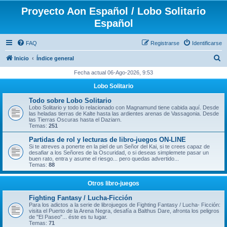
Proyecto Aon Español / Lobo Solitario
Español
FAQ
Registrarse
Identificarse
B
Inicio
Índice general
u
Fecha actual 06-Ago-2026, 9:53
s
Lobo Solitario
c
Todo sobre Lobo Solitario
a
Lobo Solitario y todo lo relacionado con Magnamund tiene cabida aquí. Desde
las heladas tierras de Kalte hasta las ardientes arenas de Vassagonia. Desde
r
las Tierras Oscuras hasta el Daziarn.
Temas:
251
Partidas de rol y lecturas de libro-juegos ON-LINE
Si te atreves a ponerte en la piel de un Señor del Kai, si te crees capaz de
desafiar a los Señores de la Oscuridad, o si deseas simplemete pasar un
buen rato, entra y asume el riesgo... pero quedas advertido...
Temas:
88
Otros libro-juegos
Fighting Fantasy / Lucha-Ficción
Para los adictos a la serie de librojuegos de Fighting Fantasy / Lucha- Ficción:
visita el Puerto de la Arena Negra, desafía a Balthus Dare, afronta los peligros
de "El Paseo"... éste es tu lugar.
Temas:
71