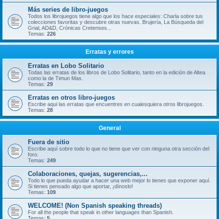
Más series de libro-juegos
Todos los librojuegos tiene algo que los hace especiales: Charla sobre tus
colecciones favoritas y descubre otras nuevas. Brujería, La Búsqueda del
Grial, AD&D, Crónicas Cretenses...
Temas:
226
Erratas y errores
Erratas en Lobo Solitario
Todas las erratas de los libros de Lobo Solitario, tanto en la edición de Altea
como la de Timun Mas.
Temas:
29
Erratas en otros libro-juegos
Escribe aqui las erratas que encuentres en cualesquiera otros librojuegos.
Temas:
28
General
Fuera de sitio
Escribe aquí sobre todo lo que no tiene que ver con ninguna otra sección del
foro.
Temas:
249
Colaboraciones, quejas, sugerencias,...
Todo lo que pueda ayudar a hacer una web mejor lo tienes que exponer aquí.
Si tienes pensado algo que aportar, ¡dínoslo!
Temas:
109
WELCOME! (Non Spanish speaking threads)
For all the people that speak in other languages than Spanish.
Temas:
5