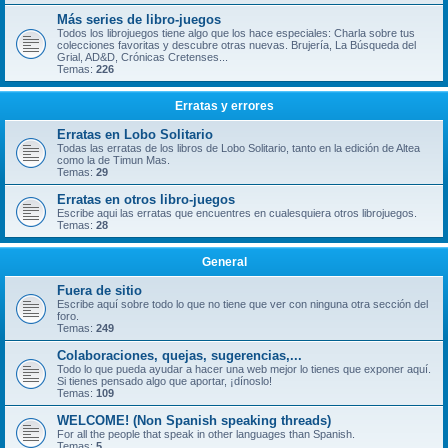
Más series de libro-juegos
Todos los librojuegos tiene algo que los hace especiales: Charla sobre tus
colecciones favoritas y descubre otras nuevas. Brujería, La Búsqueda del
Grial, AD&D, Crónicas Cretenses...
Temas:
226
Erratas y errores
Erratas en Lobo Solitario
Todas las erratas de los libros de Lobo Solitario, tanto en la edición de Altea
como la de Timun Mas.
Temas:
29
Erratas en otros libro-juegos
Escribe aqui las erratas que encuentres en cualesquiera otros librojuegos.
Temas:
28
General
Fuera de sitio
Escribe aquí sobre todo lo que no tiene que ver con ninguna otra sección del
foro.
Temas:
249
Colaboraciones, quejas, sugerencias,...
Todo lo que pueda ayudar a hacer una web mejor lo tienes que exponer aquí.
Si tienes pensado algo que aportar, ¡dínoslo!
Temas:
109
WELCOME! (Non Spanish speaking threads)
For all the people that speak in other languages than Spanish.
Temas:
5