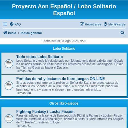
Proyecto Aon Español / Lobo Solitario
Español
FAQ
Registrarse
Identificarse
B
Inicio
Índice general
u
Fecha actual 08-Ago-2026, 9:28
s
Lobo Solitario
c
Todo sobre Lobo Solitario
a
Lobo Solitario y todo lo relacionado con Magnamund tiene cabida aquí. Desde
las heladas tierras de Kalte hasta las ardientes arenas de Vassagonia. Desde
r
las Tierras Oscuras hasta el Daziarn.
Temas:
251
Partidas de rol y lecturas de libro-juegos ON-LINE
Si te atreves a ponerte en la piel de un Señor del Kai, si te crees capaz de
desafiar a los Señores de la Oscuridad, o si deseas simplemete pasar un
buen rato, entra y asume el riesgo... pero quedas advertido...
Temas:
88
Otros libro-juegos
Fighting Fantasy / Lucha-Ficción
Para los adictos a la serie de librojuegos de Fighting Fantasy / Lucha- Ficción:
visita el Puerto de la Arena Negra, desafía a Balthus Dare, afronta los peligros
de "El Paseo"... éste es tu lugar.
Temas:
71