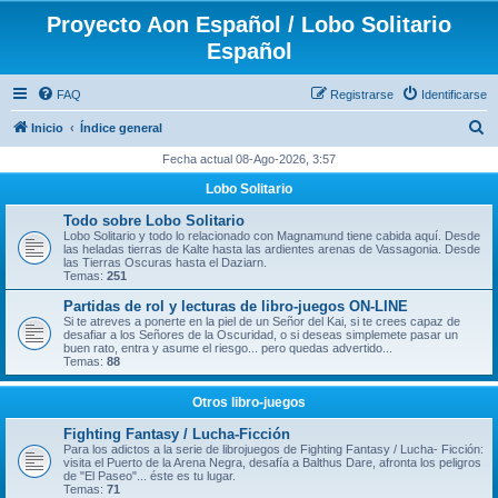
Proyecto Aon Español / Lobo Solitario
Español
FAQ
Registrarse
Identificarse
B
Inicio
Índice general
u
Fecha actual 08-Ago-2026, 3:57
s
Lobo Solitario
c
Todo sobre Lobo Solitario
a
Lobo Solitario y todo lo relacionado con Magnamund tiene cabida aquí. Desde
las heladas tierras de Kalte hasta las ardientes arenas de Vassagonia. Desde
r
las Tierras Oscuras hasta el Daziarn.
Temas:
251
Partidas de rol y lecturas de libro-juegos ON-LINE
Si te atreves a ponerte en la piel de un Señor del Kai, si te crees capaz de
desafiar a los Señores de la Oscuridad, o si deseas simplemete pasar un
buen rato, entra y asume el riesgo... pero quedas advertido...
Temas:
88
Otros libro-juegos
Fighting Fantasy / Lucha-Ficción
Para los adictos a la serie de librojuegos de Fighting Fantasy / Lucha- Ficción:
visita el Puerto de la Arena Negra, desafía a Balthus Dare, afronta los peligros
de "El Paseo"... éste es tu lugar.
Temas:
71