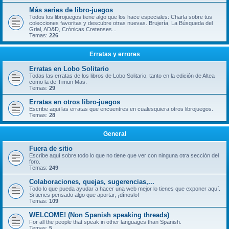
Más series de libro-juegos
Todos los librojuegos tiene algo que los hace especiales: Charla sobre tus
colecciones favoritas y descubre otras nuevas. Brujería, La Búsqueda del
Grial, AD&D, Crónicas Cretenses...
Temas:
226
Erratas y errores
Erratas en Lobo Solitario
Todas las erratas de los libros de Lobo Solitario, tanto en la edición de Altea
como la de Timun Mas.
Temas:
29
Erratas en otros libro-juegos
Escribe aqui las erratas que encuentres en cualesquiera otros librojuegos.
Temas:
28
General
Fuera de sitio
Escribe aquí sobre todo lo que no tiene que ver con ninguna otra sección del
foro.
Temas:
249
Colaboraciones, quejas, sugerencias,...
Todo lo que pueda ayudar a hacer una web mejor lo tienes que exponer aquí.
Si tienes pensado algo que aportar, ¡dínoslo!
Temas:
109
WELCOME! (Non Spanish speaking threads)
For all the people that speak in other languages than Spanish.
Temas:
5