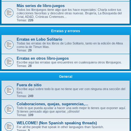
Más series de libro-juegos
Todos los librojuegos tiene algo que los hace especiales: Charla sobre tus
colecciones favoritas y descubre otras nuevas. Brujería, La Búsqueda del
Grial, AD&D, Crónicas Cretenses...
Temas:
226
Erratas y errores
Erratas en Lobo Solitario
Todas las erratas de los libros de Lobo Solitario, tanto en la edición de Altea
como la de Timun Mas.
Temas:
29
Erratas en otros libro-juegos
Escribe aqui las erratas que encuentres en cualesquiera otros librojuegos.
Temas:
28
General
Fuera de sitio
Escribe aquí sobre todo lo que no tiene que ver con ninguna otra sección del
foro.
Temas:
249
Colaboraciones, quejas, sugerencias,...
Todo lo que pueda ayudar a hacer una web mejor lo tienes que exponer aquí.
Si tienes pensado algo que aportar, ¡dínoslo!
Temas:
109
WELCOME! (Non Spanish speaking threads)
For all the people that speak in other languages than Spanish.
Temas:
5