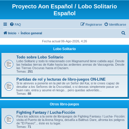
Proyecto Aon Español / Lobo Solitario
Español
FAQ
Registrarse
Identificarse
B
Inicio
Índice general
u
Fecha actual 06-Ago-2026, 4:26
s
Lobo Solitario
c
Todo sobre Lobo Solitario
a
Lobo Solitario y todo lo relacionado con Magnamund tiene cabida aquí. Desde
las heladas tierras de Kalte hasta las ardientes arenas de Vassagonia. Desde
r
las Tierras Oscuras hasta el Daziarn.
Temas:
251
Partidas de rol y lecturas de libro-juegos ON-LINE
Si te atreves a ponerte en la piel de un Señor del Kai, si te crees capaz de
desafiar a los Señores de la Oscuridad, o si deseas simplemete pasar un
buen rato, entra y asume el riesgo... pero quedas advertido...
Temas:
88
Otros libro-juegos
Fighting Fantasy / Lucha-Ficción
Para los adictos a la serie de librojuegos de Fighting Fantasy / Lucha- Ficción:
visita el Puerto de la Arena Negra, desafía a Balthus Dare, afronta los peligros
de "El Paseo"... éste es tu lugar.
Temas:
71