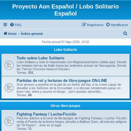
Proyecto Aon Español / Lobo Solitario
Español
FAQ
Registrarse
Identificarse
B
Inicio
Índice general
u
Fecha actual 07-Ago-2026, 10:02
s
Lobo Solitario
c
Todo sobre Lobo Solitario
a
Lobo Solitario y todo lo relacionado con Magnamund tiene cabida aquí. Desde
las heladas tierras de Kalte hasta las ardientes arenas de Vassagonia. Desde
r
las Tierras Oscuras hasta el Daziarn.
Temas:
251
Partidas de rol y lecturas de libro-juegos ON-LINE
Si te atreves a ponerte en la piel de un Señor del Kai, si te crees capaz de
desafiar a los Señores de la Oscuridad, o si deseas simplemete pasar un
buen rato, entra y asume el riesgo... pero quedas advertido...
Temas:
88
Otros libro-juegos
Fighting Fantasy / Lucha-Ficción
Para los adictos a la serie de librojuegos de Fighting Fantasy / Lucha- Ficción:
visita el Puerto de la Arena Negra, desafía a Balthus Dare, afronta los peligros
de "El Paseo"... éste es tu lugar.
Temas:
71