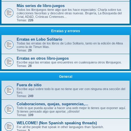
Más series de libro-juegos
Todos los librojuegos tiene algo que los hace especiales: Charla sobre tus
colecciones favoritas y descubre otras nuevas. Brujería, La Búsqueda del
Grial, AD&D, Crónicas Cretenses...
Temas:
226
Erratas y errores
Erratas en Lobo Solitario
Todas las erratas de los libros de Lobo Solitario, tanto en la edición de Altea
como la de Timun Mas.
Temas:
29
Erratas en otros libro-juegos
Escribe aqui las erratas que encuentres en cualesquiera otros librojuegos.
Temas:
28
General
Fuera de sitio
Escribe aquí sobre todo lo que no tiene que ver con ninguna otra sección del
foro.
Temas:
249
Colaboraciones, quejas, sugerencias,...
Todo lo que pueda ayudar a hacer una web mejor lo tienes que exponer aquí.
Si tienes pensado algo que aportar, ¡dínoslo!
Temas:
109
WELCOME! (Non Spanish speaking threads)
For all the people that speak in other languages than Spanish.
Temas:
5