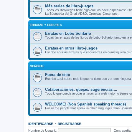
Más series de libro-juegos
Todos los librojuegos tiene algo que los hace especiales: Ch
La Búsqueda del Grial, AD&D, Crónicas Cretenses...
ERRATAS Y ERRORES
Erratas en Lobo Solitario
Todas las erratas de los libros de Lobo Solitario, tanto en la
Erratas en otros libro-juegos
Escribe aqui las erratas que encuentres en cualesquiera otro
GENERAL
Fuera de sitio
Escribe aquí sobre todo lo que no tiene que ver con ninguna o
Colaboraciones, quejas, sugerencias,...
Todo lo que pueda ayudar a hacer una web mejor lo tienes qu
WELCOME! (Non Spanish speaking threads)
For all the people that speak in other languages than Spanish
IDENTIFICARSE
•
REGISTRARSE
Nombre de Usuario:
Contraseña: