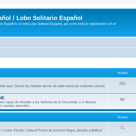
ñol / Lobo Solitario Español
n Español y la web Lobo Solitario Español, así como todo lo relacionado con el
TEMAS
T
251
ida aquí. Desde las heladas tierras de Kalte hasta las ardientes arenas
e
INE
m
T
88
 crees capaz de desafiar a los Señores de la Oscuridad, o si deseas
ro quedas advertido...
a
e
s
m
TEMAS
a
T
71
 / Lucha- Ficción: visita el Puerto de la Arena Negra, desafía a Balthus
s
e