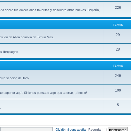
m
T
226
arla sobre tus colecciones favoritas y descubre otras nuevas. Brujería,
a
e
s
m
TEMAS
a
T
29
 edición de Altea como la de Timun Mas.
s
e
T
28
m
s librojuegos.
e
a
m
s
TEMAS
a
T
249
tra sección del foro.
s
e
T
109
m
e exponer aquí. Si tienes pensado algo que aportar, ¡dínoslo!
e
a
T
5
m
s
.
e
a
m
s
a
Olvidé mi contraseña
|
Recordar