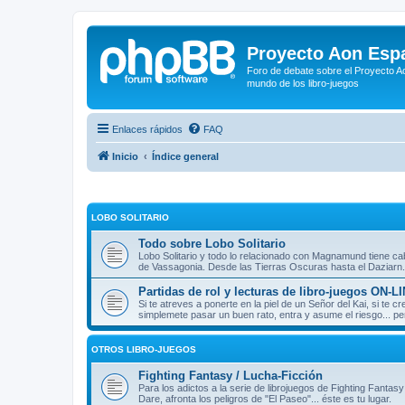
Proyecto Aon Espa
Foro de debate sobre el Proyecto Ao
mundo de los libro-juegos
Enlaces rápidos
FAQ
Inicio
Índice general
LOBO SOLITARIO
Todo sobre Lobo Solitario
Lobo Solitario y todo lo relacionado con Magnamund tiene cab
de Vassagonia. Desde las Tierras Oscuras hasta el Daziarn.
Partidas de rol y lecturas de libro-juegos ON-L
Si te atreves a ponerte en la piel de un Señor del Kai, si te
simplemete pasar un buen rato, entra y asume el riesgo... pe
OTROS LIBRO-JUEGOS
Fighting Fantasy / Lucha-Ficción
Para los adictos a la serie de librojuegos de Fighting Fantasy
Dare, afronta los peligros de "El Paseo"... éste es tu lugar.