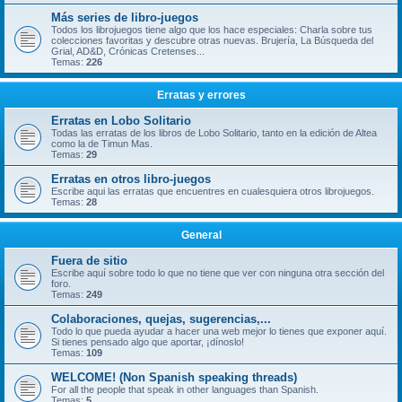
Más series de libro-juegos
Todos los librojuegos tiene algo que los hace especiales: Charla sobre tus
colecciones favoritas y descubre otras nuevas. Brujería, La Búsqueda del
Grial, AD&D, Crónicas Cretenses...
Temas:
226
Erratas y errores
Erratas en Lobo Solitario
Todas las erratas de los libros de Lobo Solitario, tanto en la edición de Altea
como la de Timun Mas.
Temas:
29
Erratas en otros libro-juegos
Escribe aqui las erratas que encuentres en cualesquiera otros librojuegos.
Temas:
28
General
Fuera de sitio
Escribe aquí sobre todo lo que no tiene que ver con ninguna otra sección del
foro.
Temas:
249
Colaboraciones, quejas, sugerencias,...
Todo lo que pueda ayudar a hacer una web mejor lo tienes que exponer aquí.
Si tienes pensado algo que aportar, ¡dínoslo!
Temas:
109
WELCOME! (Non Spanish speaking threads)
For all the people that speak in other languages than Spanish.
Temas:
5