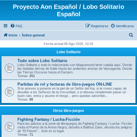
Proyecto Aon Español / Lobo Solitario
Español
FAQ
Registrarse
Identificarse
B
Inicio
Índice general
u
Fecha actual 08-Ago-2026, 10:32
s
Lobo Solitario
c
Todo sobre Lobo Solitario
a
Lobo Solitario y todo lo relacionado con Magnamund tiene cabida aquí. Desde
las heladas tierras de Kalte hasta las ardientes arenas de Vassagonia. Desde
r
las Tierras Oscuras hasta el Daziarn.
Temas:
251
Partidas de rol y lecturas de libro-juegos ON-LINE
Si te atreves a ponerte en la piel de un Señor del Kai, si te crees capaz de
desafiar a los Señores de la Oscuridad, o si deseas simplemete pasar un
buen rato, entra y asume el riesgo... pero quedas advertido...
Temas:
88
Otros libro-juegos
Fighting Fantasy / Lucha-Ficción
Para los adictos a la serie de librojuegos de Fighting Fantasy / Lucha- Ficción:
visita el Puerto de la Arena Negra, desafía a Balthus Dare, afronta los peligros
de "El Paseo"... éste es tu lugar.
Temas:
71