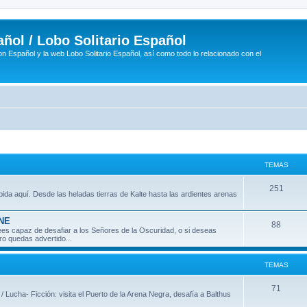
ñol / Lobo Solitario Español
n Español y la web Lobo Solitario Español, así como todo lo relacionado con el
TEMAS
T
251
ida aquí. Desde las heladas tierras de Kalte hasta las ardientes arenas
e
INE
m
T
88
 crees capaz de desafiar a los Señores de la Oscuridad, o si deseas
ro quedas advertido...
a
e
s
m
TEMAS
a
T
71
 / Lucha- Ficción: visita el Puerto de la Arena Negra, desafía a Balthus
s
e