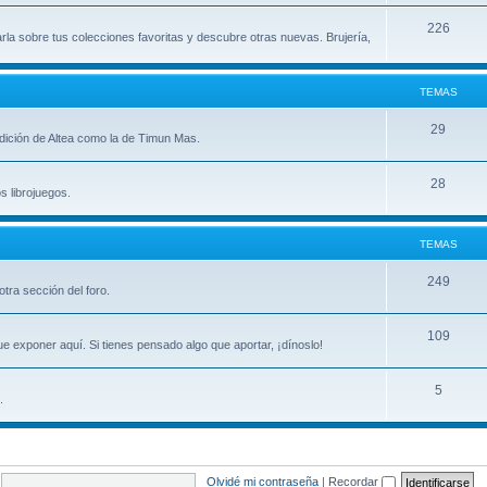
m
T
226
arla sobre tus colecciones favoritas y descubre otras nuevas. Brujería,
a
e
s
m
TEMAS
a
T
29
 edición de Altea como la de Timun Mas.
s
e
T
28
m
s librojuegos.
e
a
m
s
TEMAS
a
T
249
tra sección del foro.
s
e
T
109
m
e exponer aquí. Si tienes pensado algo que aportar, ¡dínoslo!
e
a
T
5
m
s
.
e
a
m
s
a
Olvidé mi contraseña
|
Recordar