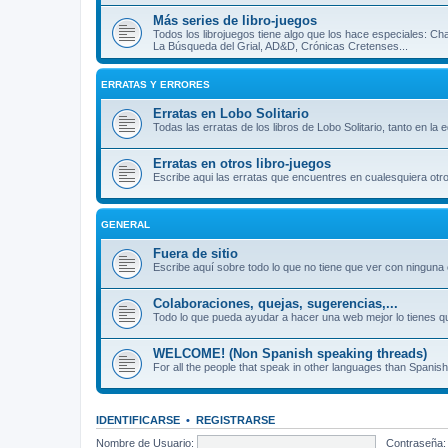
Más series de libro-juegos
Todos los librojuegos tiene algo que los hace especiales: Ch
La Búsqueda del Grial, AD&D, Crónicas Cretenses...
ERRATAS Y ERRORES
Erratas en Lobo Solitario
Todas las erratas de los libros de Lobo Solitario, tanto en la
Erratas en otros libro-juegos
Escribe aqui las erratas que encuentres en cualesquiera otro
GENERAL
Fuera de sitio
Escribe aquí sobre todo lo que no tiene que ver con ninguna o
Colaboraciones, quejas, sugerencias,...
Todo lo que pueda ayudar a hacer una web mejor lo tienes qu
WELCOME! (Non Spanish speaking threads)
For all the people that speak in other languages than Spanish
IDENTIFICARSE
•
REGISTRARSE
Nombre de Usuario:
Contraseña: