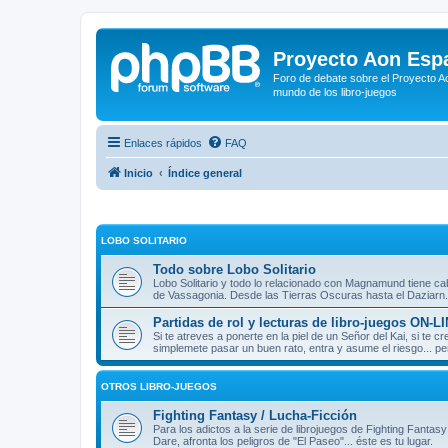
Proyecto Aon Espa
Foro de debate sobre el Proyecto Ao
mundo de los libro-juegos
Enlaces rápidos
FAQ
Inicio
Índice general
LOBO SOLITARIO
Todo sobre Lobo Solitario
Lobo Solitario y todo lo relacionado con Magnamund tiene cab
de Vassagonia. Desde las Tierras Oscuras hasta el Daziarn.
Partidas de rol y lecturas de libro-juegos ON-L
Si te atreves a ponerte en la piel de un Señor del Kai, si te
simplemete pasar un buen rato, entra y asume el riesgo... pe
OTROS LIBRO-JUEGOS
Fighting Fantasy / Lucha-Ficción
Para los adictos a la serie de librojuegos de Fighting Fantasy
Dare, afronta los peligros de "El Paseo"... éste es tu lugar.