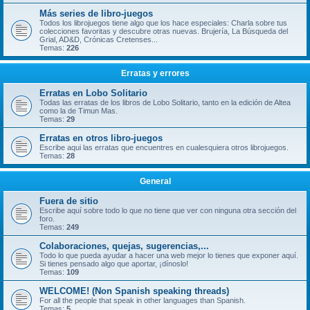
Más series de libro-juegos
Todos los librojuegos tiene algo que los hace especiales: Charla sobre tus
colecciones favoritas y descubre otras nuevas. Brujería, La Búsqueda del
Grial, AD&D, Crónicas Cretenses...
Temas:
226
Erratas y errores
Erratas en Lobo Solitario
Todas las erratas de los libros de Lobo Solitario, tanto en la edición de Altea
como la de Timun Mas.
Temas:
29
Erratas en otros libro-juegos
Escribe aqui las erratas que encuentres en cualesquiera otros librojuegos.
Temas:
28
General
Fuera de sitio
Escribe aquí sobre todo lo que no tiene que ver con ninguna otra sección del
foro.
Temas:
249
Colaboraciones, quejas, sugerencias,...
Todo lo que pueda ayudar a hacer una web mejor lo tienes que exponer aquí.
Si tienes pensado algo que aportar, ¡dínoslo!
Temas:
109
WELCOME! (Non Spanish speaking threads)
For all the people that speak in other languages than Spanish.
Temas:
5