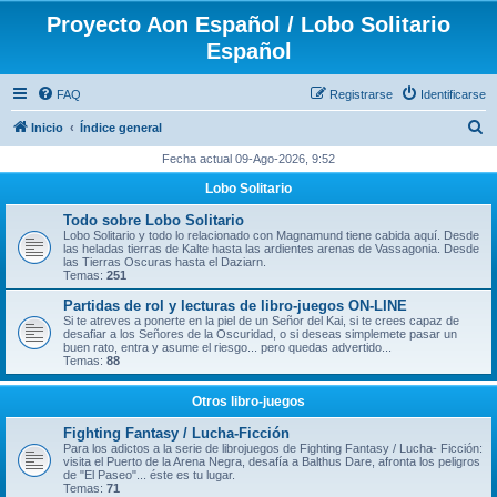
Proyecto Aon Español / Lobo Solitario
Español
FAQ
Registrarse
Identificarse
B
Inicio
Índice general
u
Fecha actual 09-Ago-2026, 9:52
s
Lobo Solitario
c
Todo sobre Lobo Solitario
a
Lobo Solitario y todo lo relacionado con Magnamund tiene cabida aquí. Desde
las heladas tierras de Kalte hasta las ardientes arenas de Vassagonia. Desde
r
las Tierras Oscuras hasta el Daziarn.
Temas:
251
Partidas de rol y lecturas de libro-juegos ON-LINE
Si te atreves a ponerte en la piel de un Señor del Kai, si te crees capaz de
desafiar a los Señores de la Oscuridad, o si deseas simplemete pasar un
buen rato, entra y asume el riesgo... pero quedas advertido...
Temas:
88
Otros libro-juegos
Fighting Fantasy / Lucha-Ficción
Para los adictos a la serie de librojuegos de Fighting Fantasy / Lucha- Ficción:
visita el Puerto de la Arena Negra, desafía a Balthus Dare, afronta los peligros
de "El Paseo"... éste es tu lugar.
Temas:
71