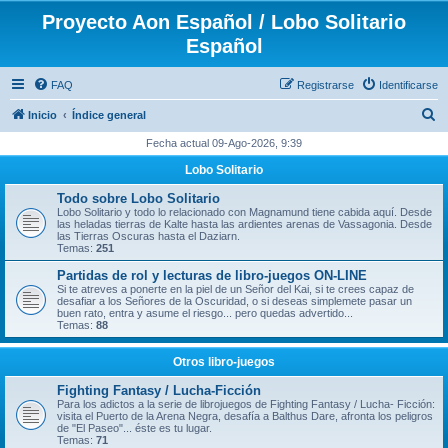
Proyecto Aon Español / Lobo Solitario
Español
FAQ
Registrarse
Identificarse
B
Inicio
Índice general
u
Fecha actual 09-Ago-2026, 9:39
s
Lobo Solitario
c
Todo sobre Lobo Solitario
a
Lobo Solitario y todo lo relacionado con Magnamund tiene cabida aquí. Desde
las heladas tierras de Kalte hasta las ardientes arenas de Vassagonia. Desde
r
las Tierras Oscuras hasta el Daziarn.
Temas:
251
Partidas de rol y lecturas de libro-juegos ON-LINE
Si te atreves a ponerte en la piel de un Señor del Kai, si te crees capaz de
desafiar a los Señores de la Oscuridad, o si deseas simplemete pasar un
buen rato, entra y asume el riesgo... pero quedas advertido...
Temas:
88
Otros libro-juegos
Fighting Fantasy / Lucha-Ficción
Para los adictos a la serie de librojuegos de Fighting Fantasy / Lucha- Ficción:
visita el Puerto de la Arena Negra, desafía a Balthus Dare, afronta los peligros
de "El Paseo"... éste es tu lugar.
Temas:
71