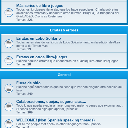
Más series de libro-juegos
Todos los librojuegos tiene algo que los hace especiales: Charla sobre tus
colecciones favoritas y descubre otras nuevas. Brujería, La Búsqueda del
Grial, AD&D, Crónicas Cretenses...
Temas:
226
Erratas y errores
Erratas en Lobo Solitario
Todas las erratas de los libros de Lobo Solitario, tanto en la edición de Altea
como la de Timun Mas.
Temas:
29
Erratas en otros libro-juegos
Escribe aqui las erratas que encuentres en cualesquiera otros librojuegos.
Temas:
28
General
Fuera de sitio
Escribe aquí sobre todo lo que no tiene que ver con ninguna otra sección del
foro.
Temas:
249
Colaboraciones, quejas, sugerencias,...
Todo lo que pueda ayudar a hacer una web mejor lo tienes que exponer aquí.
Si tienes pensado algo que aportar, ¡dínoslo!
Temas:
109
WELCOME! (Non Spanish speaking threads)
For all the people that speak in other languages than Spanish.
Temas:
5