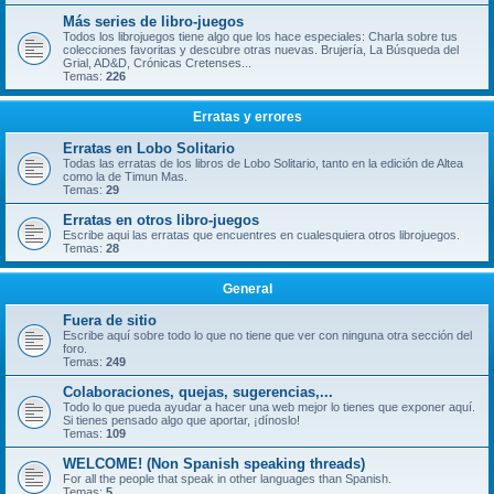
Más series de libro-juegos
Todos los librojuegos tiene algo que los hace especiales: Charla sobre tus
colecciones favoritas y descubre otras nuevas. Brujería, La Búsqueda del
Grial, AD&D, Crónicas Cretenses...
Temas:
226
Erratas y errores
Erratas en Lobo Solitario
Todas las erratas de los libros de Lobo Solitario, tanto en la edición de Altea
como la de Timun Mas.
Temas:
29
Erratas en otros libro-juegos
Escribe aqui las erratas que encuentres en cualesquiera otros librojuegos.
Temas:
28
General
Fuera de sitio
Escribe aquí sobre todo lo que no tiene que ver con ninguna otra sección del
foro.
Temas:
249
Colaboraciones, quejas, sugerencias,...
Todo lo que pueda ayudar a hacer una web mejor lo tienes que exponer aquí.
Si tienes pensado algo que aportar, ¡dínoslo!
Temas:
109
WELCOME! (Non Spanish speaking threads)
For all the people that speak in other languages than Spanish.
Temas:
5