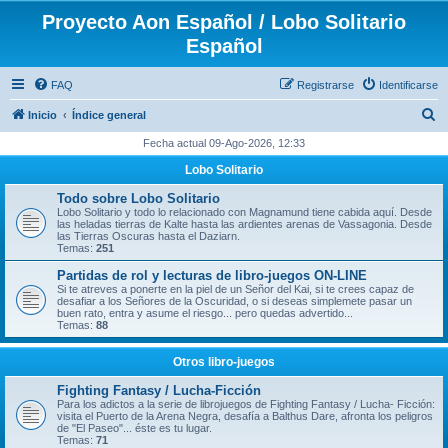
Proyecto Aon Español / Lobo Solitario
Español
FAQ
Registrarse
Identificarse
B
Inicio
Índice general
u
Fecha actual 09-Ago-2026, 12:33
s
Lobo Solitario
c
Todo sobre Lobo Solitario
a
Lobo Solitario y todo lo relacionado con Magnamund tiene cabida aquí. Desde
las heladas tierras de Kalte hasta las ardientes arenas de Vassagonia. Desde
r
las Tierras Oscuras hasta el Daziarn.
Temas:
251
Partidas de rol y lecturas de libro-juegos ON-LINE
Si te atreves a ponerte en la piel de un Señor del Kai, si te crees capaz de
desafiar a los Señores de la Oscuridad, o si deseas simplemete pasar un
buen rato, entra y asume el riesgo... pero quedas advertido...
Temas:
88
Otros libro-juegos
Fighting Fantasy / Lucha-Ficción
Para los adictos a la serie de librojuegos de Fighting Fantasy / Lucha- Ficción:
visita el Puerto de la Arena Negra, desafía a Balthus Dare, afronta los peligros
de "El Paseo"... éste es tu lugar.
Temas:
71