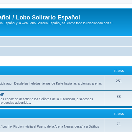
ñol / Lobo Solitario Español
n Español y la web Lobo Solitario Español, así como todo lo relacionado con el
TEMAS
T
251
ida aquí. Desde las heladas tierras de Kalte hasta las ardientes arenas
e
INE
m
T
88
 crees capaz de desafiar a los Señores de la Oscuridad, o si deseas
ro quedas advertido...
a
e
s
m
TEMAS
a
T
71
 / Lucha- Ficción: visita el Puerto de la Arena Negra, desafía a Balthus
s
e