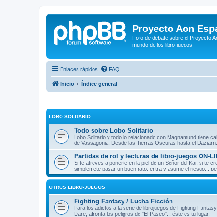
Proyecto Aon Espa
Foro de debate sobre el Proyecto Ao
mundo de los libro-juegos
Enlaces rápidos
FAQ
Inicio
Índice general
LOBO SOLITARIO
Todo sobre Lobo Solitario
Lobo Solitario y todo lo relacionado con Magnamund tiene cab
de Vassagonia. Desde las Tierras Oscuras hasta el Daziarn.
Partidas de rol y lecturas de libro-juegos ON-L
Si te atreves a ponerte en la piel de un Señor del Kai, si te
simplemete pasar un buen rato, entra y asume el riesgo... pe
OTROS LIBRO-JUEGOS
Fighting Fantasy / Lucha-Ficción
Para los adictos a la serie de librojuegos de Fighting Fantasy
Dare, afronta los peligros de "El Paseo"... éste es tu lugar.