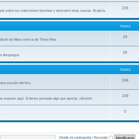
m
T
226
arla sobre tus colecciones favoritas y descubre otras nuevas. Brujería,
a
e
s
m
TEMAS
a
T
29
 edición de Altea como la de Timun Mas.
s
e
T
28
m
s librojuegos.
e
a
m
s
TEMAS
a
T
249
tra sección del foro.
s
e
T
109
m
e exponer aquí. Si tienes pensado algo que aportar, ¡dínoslo!
e
a
T
5
m
s
.
e
a
m
s
a
Olvidé mi contraseña
|
Recordar