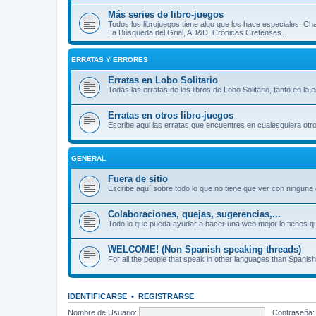
Más series de libro-juegos
Todos los librojuegos tiene algo que los hace especiales: Ch
La Búsqueda del Grial, AD&D, Crónicas Cretenses...
ERRATAS Y ERRORES
Erratas en Lobo Solitario
Todas las erratas de los libros de Lobo Solitario, tanto en la
Erratas en otros libro-juegos
Escribe aqui las erratas que encuentres en cualesquiera otro
GENERAL
Fuera de sitio
Escribe aquí sobre todo lo que no tiene que ver con ninguna o
Colaboraciones, quejas, sugerencias,...
Todo lo que pueda ayudar a hacer una web mejor lo tienes qu
WELCOME! (Non Spanish speaking threads)
For all the people that speak in other languages than Spanish
IDENTIFICARSE
•
REGISTRARSE
Nombre de Usuario:
Contraseña: