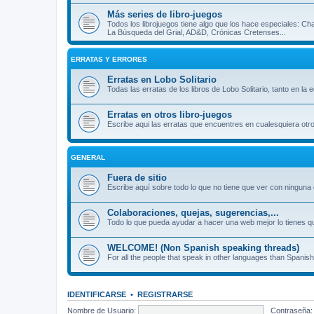
Más series de libro-juegos
Todos los librojuegos tiene algo que los hace especiales: Ch
La Búsqueda del Grial, AD&D, Crónicas Cretenses...
ERRATAS Y ERRORES
Erratas en Lobo Solitario
Todas las erratas de los libros de Lobo Solitario, tanto en la
Erratas en otros libro-juegos
Escribe aqui las erratas que encuentres en cualesquiera otro
GENERAL
Fuera de sitio
Escribe aquí sobre todo lo que no tiene que ver con ninguna o
Colaboraciones, quejas, sugerencias,...
Todo lo que pueda ayudar a hacer una web mejor lo tienes qu
WELCOME! (Non Spanish speaking threads)
For all the people that speak in other languages than Spanish
IDENTIFICARSE
•
REGISTRARSE
Nombre de Usuario:
Contraseña: