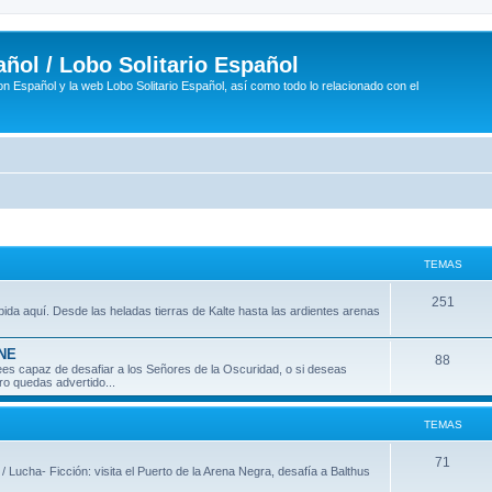
ñol / Lobo Solitario Español
n Español y la web Lobo Solitario Español, así como todo lo relacionado con el
TEMAS
T
251
ida aquí. Desde las heladas tierras de Kalte hasta las ardientes arenas
e
INE
m
T
88
 crees capaz de desafiar a los Señores de la Oscuridad, o si deseas
ro quedas advertido...
a
e
s
m
TEMAS
a
T
71
 / Lucha- Ficción: visita el Puerto de la Arena Negra, desafía a Balthus
s
e