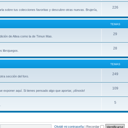
m
T
226
arla sobre tus colecciones favoritas y descubre otras nuevas. Brujería,
a
e
s
m
TEMAS
a
T
29
 edición de Altea como la de Timun Mas.
s
e
T
28
m
s librojuegos.
e
a
m
s
TEMAS
a
T
249
tra sección del foro.
s
e
T
109
m
e exponer aquí. Si tienes pensado algo que aportar, ¡dínoslo!
e
a
T
5
m
s
.
e
a
m
s
a
Olvidé mi contraseña
|
Recordar