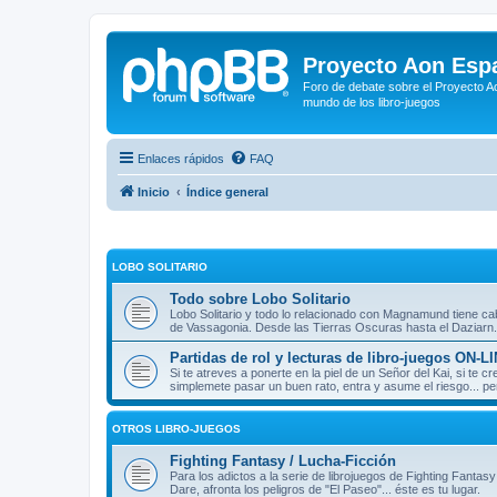
Proyecto Aon Espa
Foro de debate sobre el Proyecto Ao
mundo de los libro-juegos
Enlaces rápidos
FAQ
Inicio
Índice general
LOBO SOLITARIO
Todo sobre Lobo Solitario
Lobo Solitario y todo lo relacionado con Magnamund tiene cab
de Vassagonia. Desde las Tierras Oscuras hasta el Daziarn.
Partidas de rol y lecturas de libro-juegos ON-L
Si te atreves a ponerte en la piel de un Señor del Kai, si te
simplemete pasar un buen rato, entra y asume el riesgo... pe
OTROS LIBRO-JUEGOS
Fighting Fantasy / Lucha-Ficción
Para los adictos a la serie de librojuegos de Fighting Fantasy
Dare, afronta los peligros de "El Paseo"... éste es tu lugar.