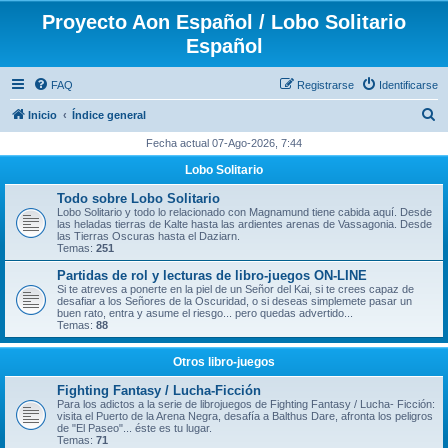
Proyecto Aon Español / Lobo Solitario
Español
FAQ
Registrarse
Identificarse
B
Inicio
Índice general
u
Fecha actual 07-Ago-2026, 7:44
s
Lobo Solitario
c
Todo sobre Lobo Solitario
a
Lobo Solitario y todo lo relacionado con Magnamund tiene cabida aquí. Desde
las heladas tierras de Kalte hasta las ardientes arenas de Vassagonia. Desde
r
las Tierras Oscuras hasta el Daziarn.
Temas:
251
Partidas de rol y lecturas de libro-juegos ON-LINE
Si te atreves a ponerte en la piel de un Señor del Kai, si te crees capaz de
desafiar a los Señores de la Oscuridad, o si deseas simplemete pasar un
buen rato, entra y asume el riesgo... pero quedas advertido...
Temas:
88
Otros libro-juegos
Fighting Fantasy / Lucha-Ficción
Para los adictos a la serie de librojuegos de Fighting Fantasy / Lucha- Ficción:
visita el Puerto de la Arena Negra, desafía a Balthus Dare, afronta los peligros
de "El Paseo"... éste es tu lugar.
Temas:
71