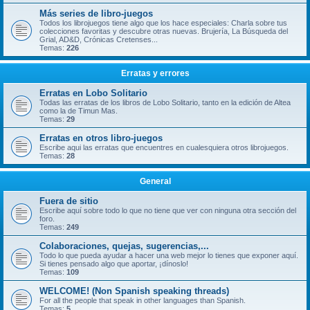
Más series de libro-juegos
Todos los librojuegos tiene algo que los hace especiales: Charla sobre tus
colecciones favoritas y descubre otras nuevas. Brujería, La Búsqueda del
Grial, AD&D, Crónicas Cretenses...
Temas:
226
Erratas y errores
Erratas en Lobo Solitario
Todas las erratas de los libros de Lobo Solitario, tanto en la edición de Altea
como la de Timun Mas.
Temas:
29
Erratas en otros libro-juegos
Escribe aqui las erratas que encuentres en cualesquiera otros librojuegos.
Temas:
28
General
Fuera de sitio
Escribe aquí sobre todo lo que no tiene que ver con ninguna otra sección del
foro.
Temas:
249
Colaboraciones, quejas, sugerencias,...
Todo lo que pueda ayudar a hacer una web mejor lo tienes que exponer aquí.
Si tienes pensado algo que aportar, ¡dínoslo!
Temas:
109
WELCOME! (Non Spanish speaking threads)
For all the people that speak in other languages than Spanish.
Temas:
5