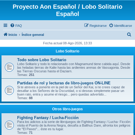
Proyecto Aon Español / Lobo Solitario
Español
FAQ
Registrarse
Identificarse
B
Inicio
Índice general
u
Fecha actual 08-Ago-2026, 13:33
s
Lobo Solitario
c
Todo sobre Lobo Solitario
a
Lobo Solitario y todo lo relacionado con Magnamund tiene cabida aquí. Desde
las heladas tierras de Kalte hasta las ardientes arenas de Vassagonia. Desde
r
las Tierras Oscuras hasta el Daziarn.
Temas:
251
Partidas de rol y lecturas de libro-juegos ON-LINE
Si te atreves a ponerte en la piel de un Señor del Kai, si te crees capaz de
desafiar a los Señores de la Oscuridad, o si deseas simplemete pasar un
buen rato, entra y asume el riesgo... pero quedas advertido...
Temas:
88
Otros libro-juegos
Fighting Fantasy / Lucha-Ficción
Para los adictos a la serie de librojuegos de Fighting Fantasy / Lucha- Ficción:
visita el Puerto de la Arena Negra, desafía a Balthus Dare, afronta los peligros
de "El Paseo"... éste es tu lugar.
Temas:
71