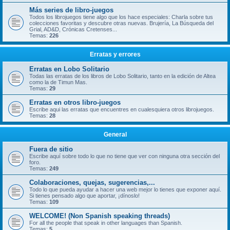
Más series de libro-juegos
Todos los librojuegos tiene algo que los hace especiales: Charla sobre tus
colecciones favoritas y descubre otras nuevas. Brujería, La Búsqueda del
Grial, AD&D, Crónicas Cretenses...
Temas:
226
Erratas y errores
Erratas en Lobo Solitario
Todas las erratas de los libros de Lobo Solitario, tanto en la edición de Altea
como la de Timun Mas.
Temas:
29
Erratas en otros libro-juegos
Escribe aqui las erratas que encuentres en cualesquiera otros librojuegos.
Temas:
28
General
Fuera de sitio
Escribe aquí sobre todo lo que no tiene que ver con ninguna otra sección del
foro.
Temas:
249
Colaboraciones, quejas, sugerencias,...
Todo lo que pueda ayudar a hacer una web mejor lo tienes que exponer aquí.
Si tienes pensado algo que aportar, ¡dínoslo!
Temas:
109
WELCOME! (Non Spanish speaking threads)
For all the people that speak in other languages than Spanish.
Temas:
5